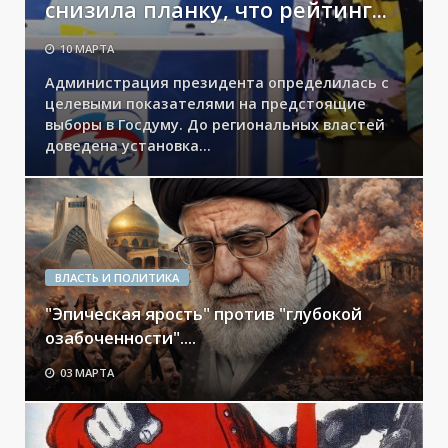
снизила планку, что рейтинг...
10 МАРТА
Администрация президента определилась с
целевыми показателями на предстоящие
выборы в Госдуму. До региональных властей
доведена установка...
ВЛАСТЬ И ПОЛИТИКА
"Эпическая ярость" против "глубокой
озабоченности"....
03 МАРТА