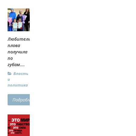
Любительница
плова
получила
по
губам....
Власть
и
политика
Подробнее...