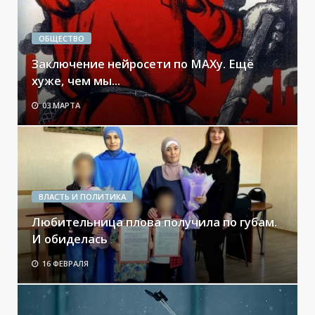
ОБЩЕСТВО
Заключение нейросети по МАХу. Ещё
хуже, чем мы...
03 МАРТА
ВЛАСТЬ И ПОЛИТИКА
Любительница плова получила по губам.
И обиделась
16 ФЕВРАЛЯ